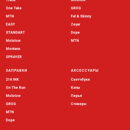
Trane
Molotow
One Take
GROG
MTN
Fat & Skinny
EASY
Zeyar
STANDART
Dope
Molotow
MTN
Montana
SPRAYER
ЗАПРАВКИ
АКСЕССУАРЫ
214 INK
Скетчбуки
On The Run
Кэпы
Molotow
Перья
GROG
Стикеры
MTN
Dope